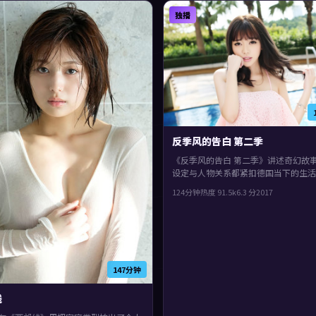
独播
反季风的告白 第二季
《反季风的告白 第二季》讲述奇幻故
设定与人物关系都紧扣德国当下的生活
2017年上映，徐克执导，役所广司、
124分钟
热度
91.5
k
6.3
分
2017
河正宇领衔。影片在类型框架里仍保留
表达，一场意外把原本平行的人生拧在
147分钟
线