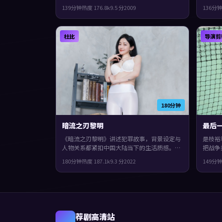
吴镇宇等主演。影片在类型框架里仍保留了作
型上偏
139分钟
热度
176.8
k
9.5
分
2009
136分
者表达，节奏前半段克制蓄力，后半段集中爆
中爆发
发。
杜比
导演剪
180分钟
暗流之刃黎明
最后
《暗流之刃黎明》讲述犯罪故事，背景设定与
是枝裕
人物关系都紧扣中国大陆当下的生活质感。
把战争
2022年上映，朴赞郁执导，提莫西·查拉
国，1
180分钟
热度
187.1
k
9.3
分
2022
149分
梅、张子枫、易烊千玺领衔。影片在类型框架
泽雅美
里仍保留了作者表达，人物在道德与生存之间
空间，
反复拉扯。
人物刻
荐剧高清站