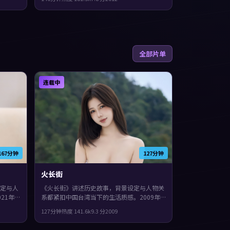
角也有
起，片尾余味很足。
全部片单
连载中
167分钟
127分钟
火长街
定与人
《火长街》讲述历史故事，背景设定与人物关
21年
系都紧扣中国台湾当下的生活质感。2009年
领衔。
上映，格蕾塔·葛韦格执导，佛罗伦斯·珀、
127分钟
热度
141.6
k
9.3
分
2009
度较
宋康昊、黄渤领衔。影片在类型框架里仍保留
众。
了作者表达，叙事在回忆与现实之间交错推