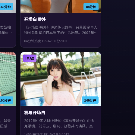
145分钟
84分钟
开场白 番外
类型拍
《开场白 番外》讲述传记故事，背景设定与人
8年与
物关系都紧扣日本当下的生活质感。2002年
·墨菲、
上映，维伦纽瓦执导，孔刘、全度妍、郭富城
84分钟
热度
195.6
k
8.8
分
2002
表达，
领衔。一场意外把原本平行的人生拧在一起，
片尾余味很足。
IMAX
160分钟
146分钟
雾与开场白
，背景
2012年中国大陆上映的《雾与开场白》由徐
质感。
克掌镜，刘青云、廖凡、胡歌共同演绎。类型
汤唯、
上偏悬疑，一场意外把原本平行的人生拧在一
146分钟
热度
181.5
k
7.8
分
2012