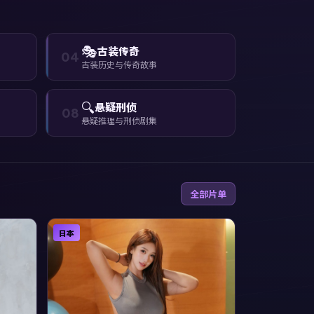
🎭
古装传奇
04
古装历史与传奇故事
🔍
悬疑刑侦
08
悬疑推理与刑侦剧集
全部片单
日本