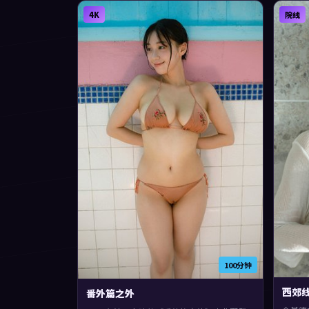
4K
院线
100分钟
西郊
番外篇之外