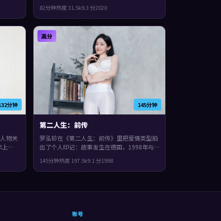
斯·珀、
2020年与观众见面。主演包括赵丽颖、袁
82分钟
热度
31.5
k
9.3
分
2020
仍保留
泉、白宇。人物在道德与生存之间反复拉扯，
错推
观感紧凑，值得推荐。
高分
132分钟
145分钟
第二人生：前传
人物关
罗泓轸在《第二人生：前传》里把爱情类型拍
年上
出了个人印记：故事发生在德国，1998年与
宏领
观众见面。主演包括刘德华、基里安·墨菲、
145分钟
热度
197.5
k
9.1
分
1998
，片尾
杨紫。影片在类型框架里仍保留了作者表达，
人物在道德与生存之间反复拉扯。
账号