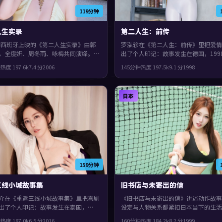
119分钟
人生实录
第二人生：前传
6年西班牙上映的《第二人生实录》由郭
罗泓轸在《第二人生：前传》里把爱情
，全度妍、周冬雨、咏梅共同演绎。类
出了个人印记：故事发生在德国，199
战争，影片在类型框架里仍保留了作者
观众见面。主演包括刘德华、基里安
钟
热度
197.6
k
7.4
分
2006
145分钟
热度
197.5
k
9.1
分
1998
群像戏份饱满，配角也有完整弧光。
杨紫。影片在类型框架里仍保留了作者
人物在道德与生存之间反复拉扯。
日本
159分钟
三线小城故事集
旧书店与未寄出的信
介在《重返三线小城故事集》里把喜剧
《旧书店与未寄出的信》讲述动作故事
出了个人印记：故事发生在泰国，
设定与人物关系都紧扣日本当下的生活
6年与观众见面。主演包括秦昊、古天
1999年上映，格蕾塔·葛韦格执导，
钟
热度
187.0
k
6.5
分
2016
160分钟
热度
184.2
k
8.2
分
1999