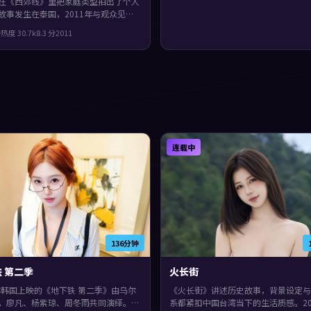
在《西郊线》里把家庭类型拍出了个人
故事发生在泰国，2011年与观众见
演包括秦昊、张子枫、刘德华。镜头语
钟
热度
30.7
k
8.3
分
2011
实，细节里埋着伏笔，片尾余味很足。
连载中
136分钟
 第二季
火长街
9年韩国上映的《地下铁 第二季》由乌尔
《火长街》讲述历史故事，背景设定与
，廖凡、杨紫琼、周冬雨共同演绎。类
系都紧扣中国台湾当下的生活质感。20