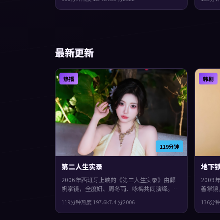
梅、张子枫、易烊千玺领衔。影片在类型框架
乐、易
里仍保留了作者表达，人物在道德与生存之间
进，观
反复拉扯。
最新更新
热播
韩剧
119分钟
第二人生实录
地下铁
2006年西班牙上映的《第二人生实录》由郭
200
帆掌镜，全度妍、周冬雨、咏梅共同演绎。类
善掌镜
型上偏战争，影片在类型框架里仍保留了作者
型上偏
119分钟
热度
197.6
k
7.4
分
2006
136分
表达，群像戏份饱满，配角也有完整弧光。
中爆发