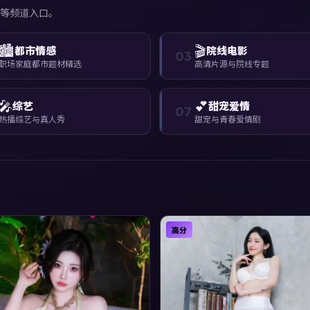
等频道入口。
🏙️
🎬
都市情感
院线电影
03
职场家庭都市题材精选
高清片源与院线专题
🎤
💕
综艺
甜宠爱情
07
热播综艺与真人秀
甜宠与青春爱情剧
高分