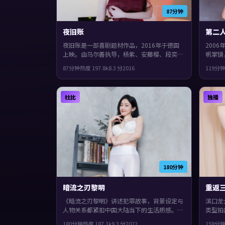
87分钟
夜旧账
第二
夜旧账是一部喜剧题材作品，2016年于德国
200
上映。由乌尔善执导，杨紫、安藤樱、段奕宏
帆掌镜
等主演。影片在类型框架里仍保留了作者表
型上偏
87分钟
热度
197.8
k
8.3
分
2016
119分
达，结局留白，给观众回味与讨论空间。
表达，
杜比
独播
180分钟
暗流之刃黎明
重返
《暗流之刃黎明》讲述犯罪故事，背景设定与
滨口龙
人物关系都紧扣中国大陆当下的生活质感。
类型拍
2022年上映，朴赞郁执导，提莫西·查拉
201
180分钟
热度
187.1
k
9.3
分
2022
159分