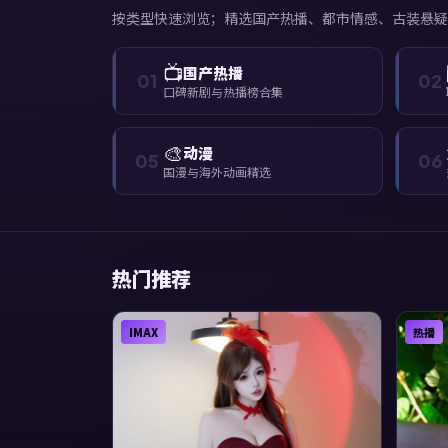
按类型快速浏览；精选国产热播、都市情感、古装悬疑
📺
国产热播
01
02
口碑新剧与热播榜合集
🎨
动漫
05
06
国漫与海外动画精选
热门推荐
IMAX
热播