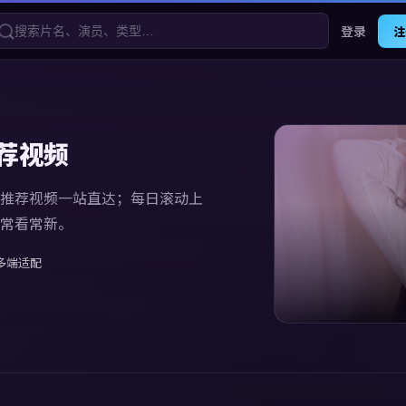
登录
注
荐视频
推荐视频
一站直达；每日滚动上
常看常新。
多端适配