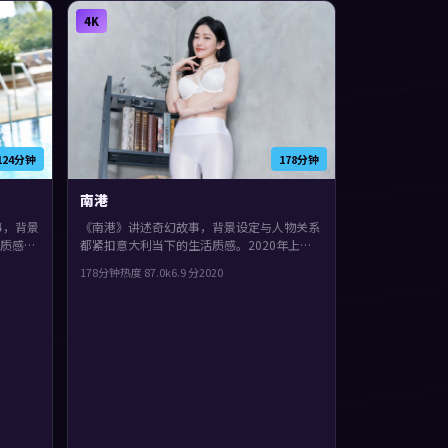
进。
4K
124分钟
178分钟
南港
事，背景
《南港》讲述奇幻故事，背景设定与人物关系
质感。
都紧扣意大利当下的生活质感。2020年上
黄渤、
映，阿方索·卡隆执导，长泽雅美、章子怡、
178分钟
热度
87.0
k
6.9
分
2020
了作者
提莫西·查拉梅领衔。真相像洋葱一样被层层
一起。
剥开，观感紧凑，值得推荐。