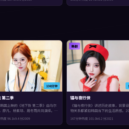
烊千玺。叙事在回忆与现实之间交错推
胡歌、刘青云领衔。群像戏份饱满，配
感紧凑，值得推荐。
完整弧光，片尾余味很足。
韩剧
136分钟
 第二季
锚与夜行侠
9年韩国上映的《地下铁 第二季》由乌尔
《锚与夜行侠》讲述历史故事，背景设
，廖凡、杨紫琼、周冬雨共同演绎。类
物关系都紧扣韩国当下的生活质感。20
动漫，节奏前半段克制蓄力，后半段集
上映，娄烨执导，汤唯、袁泉、李秉宪
钟
热度
96.1
k
9.4
分
2009
167分钟
热度
101.0
k
6.2
分
2021
，片尾余味很足。
真相像洋葱一样被层层剥开，整体完成
高，适合喜欢细腻叙事与人物刻画的观