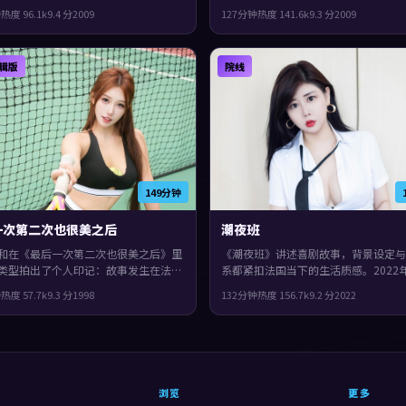
动漫，节奏前半段克制蓄力，后半段集
上映，格蕾塔·葛韦格执导，佛罗伦
钟
热度
96.1
k
9.4
分
2009
127分钟
热度
141.6
k
9.3
分
2009
，片尾余味很足。
宋康昊、黄渤领衔。影片在类型框架里
了作者表达，叙事在回忆与现实之间交
进。
辑版
院线
149分钟
一次第二次也很美之后
潮夜班
和在《最后一次第二次也很美之后》里
《潮夜班》讲述喜剧故事，背景设定与
类型拍出了个人印记：故事发生在法
系都紧扣法国当下的生活质感。2022
998年与观众见面。主演包括孔刘、长
映，贾樟柯执导，谭卓、周冬雨、段奕
钟
热度
57.7
k
9.3
分
1998
132分钟
热度
156.7
k
9.2
分
2022
、肖战。结局留白，给观众回味与讨论
衔。镜头语言偏写实，细节里埋着伏笔
整体完成度较高，适合喜欢细腻叙事与
余味很足。
画的观众。
浏览
更多