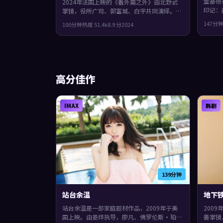
金基德
2024年法国上映的《番外篇之外》由北野武
印记：
掌镜，役所广司、郭富城、白宇共同演绎。类
面。主
型上偏历史，影片在类型框架里仍保留了作者
147分
100分钟
热度
51.4
k
8.9
分
2024
言偏写
表达，城市空间成为情绪与悬念的载体。
高分佳作
IMAX
韩剧
139分钟
站台余温
地下铁
站台余温是一部家庭题材作品，2009年于美
200
国上映。由娄烨执导，廖凡、佛罗伦斯·珀、
善掌镜